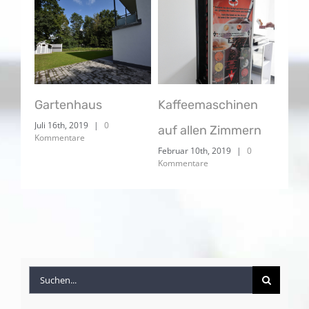
ch
Gartenhaus
Kaffeemaschinen
IT U
Juli 16th, 2019
|
0
August
auf allen Zimmern
Kommentare
Komme
Februar 10th, 2019
|
0
Kommentare
Suche
nach: